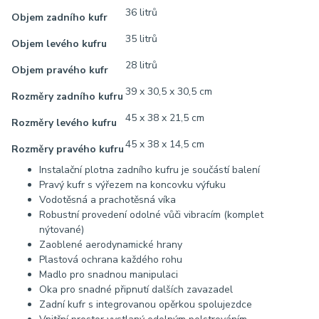
36 litrů
Objem zadního kufr
35 litrů
Objem levého kufru
28 litrů
Objem pravého kufr
39 x 30,5 x 30,5 cm
Rozměry zadního kufru
45 x 38 x 21,5 cm
Rozměry levého kufru
45 x 38 x 14,5 cm
Rozměry pravého kufru
Instalační plotna zadního kufru je součástí balení
Pravý kufr s výřezem na koncovku výfuku
Vodotěsná a prachotěsná víka
Robustní provedení odolné vůči vibracím (komplet
nýtované)
Zaoblené aerodynamické hrany
Plastová ochrana každého rohu
Madlo pro snadnou manipulaci
Oka pro snadné připnutí dalších zavazadel
Zadní kufr s integrovanou opěrkou spolujezdce