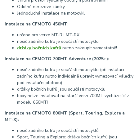
Vnitřní prostor vystlaný odolným polstrováním
Odolné nerezové zámky
Jednoduchá instalace na motocykl
Instalace na CFMOTO 450MT:
určeno pro verze MT-R i MT-RX
nosič zadního kufru je součástí motocyklu
držáky bočních kufrů
nutno zakoupit samostatně!
Instalace na CFMOTO 700MT Adventure (2025+):
nosič zadního kufru je součástí motocyklu (při instalaci
zadního kufru nutno individálně upravit vymezovací válečky
pod instalační plotnou)
držáky bočních kufrů jsou součástí motocyklu
boxy nelze instalovat na starší verzi 700MT vycházející z
modelu 650MT!
Instalace na CFMOTO 800MT (Sport, Touring, Explore a
MT-X):
nosič zadního kufru je součástí motocyklů
Sport, Touring a Explore: držáky bočních kufrů jsou