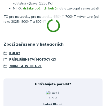
volitelná výbava (2230 Kč)!
MT-X:
držáky bočních kufrů
nutno zakoupit samostatně!
TO pro motocykly pro motocykly 450MT, 700MT Adventure (od
roku 2025), 800MT a 800MT‑X.
Zboží zařazeno v kategoriích
KUFRY
PŘÍSLUŠENSTVÍ MOTOCYKLY
700MT ADVENTURE
Potřebujete poradit?
Lukáš Kloud