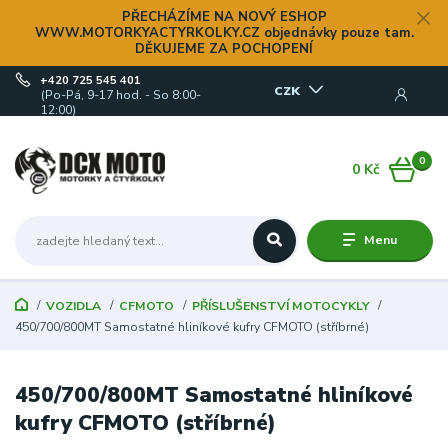
PŘECHÁZÍME NA NOVÝ ESHOP
WWW.MOTORKYACTYRKOLKY.CZ objednávky pouze tam.
DĚKUJEME ZA POCHOPENÍ
+420 725 545 401
CZK
(Po-Pá, 9-17 hod. - So 8:00-
12:00)
0
0 Kč
Menu
VOZIDLA
CFMOTO
PŘÍSLUŠENSTVÍ MOTOCYKLY
450/700/800MT Samostatné hliníkové kufry CFMOTO (stříbrné)
450/700/800MT Samostatné hliníkové
kufry CFMOTO (stříbrné)