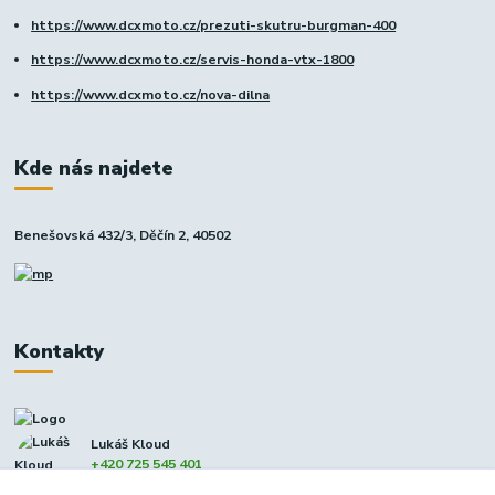
https://www.dcxmoto.cz/prezuti-skutru-burgman-400
https://www.dcxmoto.cz/servis-honda-vtx-1800
https://www.dcxmoto.cz/nova-dilna
Kde nás najdete
Benešovská 432/3, Děčín 2, 40502
Kontakty
Lukáš Kloud
+420 725 545 401
(Po-Pá, 9-17 hod. - So 8:00-12:00)