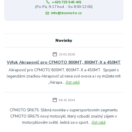
+420 725 545 401
(Po-Pá, 9-17 hod. - So 8:00-12:00)
info@dcxmoto.cz
Novinky
23.02.2026
Výfuk Akrapovič pro CFMOTO 800MT, 800MT-X a 450MT
Akrapovič pro CFMOTO 800MT, 800MT-X a 450MT Spojení s
legendární značkou Akrapovič už nese své ovoce a i vy můžete mít
„Akrapa...
číst celé
06.10.2024
CFMOTO SR675: Slibná novinka v supersportovním segmentu
CFMOTO SR675 nový motocykl, který vzbudil značný zájem v
motocyklovém světě. Jedná se o sport...
číst celé