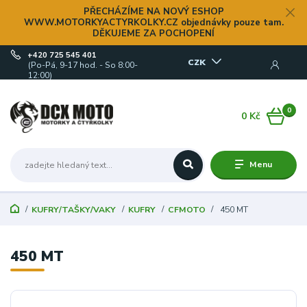
PŘECHÁZÍME NA NOVÝ ESHOP
WWW.MOTORKYACTYRKOLKY.CZ objednávky pouze tam.
DĚKUJEME ZA POCHOPENÍ
+420 725 545 401
CZK
(Po-Pá, 9-17 hod. - So 8:00-
12:00)
0
0 Kč
Menu
KUFRY/TAŠKY/VAKY
KUFRY
CFMOTO
450 MT
450 MT