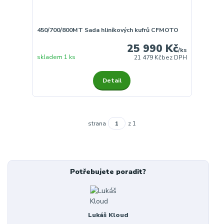
450/700/800MT Sada hliníkových kufrů CFMOTO
25 990 Kč
/
ks
skladem 1 ks
21 479 Kč
bez DPH
Detail
strana
z 1
Potřebujete poradit?
Lukáš Kloud